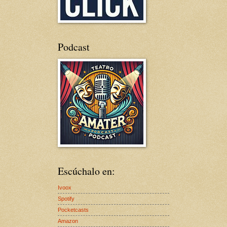
Podcast
Escúchalo en:
Ivoox
Spotify
Pocketcasts
Amazon