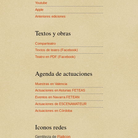
Youtube
Apple
Anteriores ediciones
Textos y obras
Comparteatro
Textos de teatro (Facebook)
Teatro en PDF (Facebook)
Agenda de actuaciones
Muestras en Valencia
Actuaciones en Asturias FETEAS
Eventos en Navarra FETEAN
Actuaciones de ESCENAMATEUR
Actuaciones en Córdoba
Iconos redes
Gentileza de
Flaticon