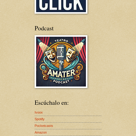
Podcast
Escúchalo en:
Ivoox
Spotify
Pocketcasts
Amazon