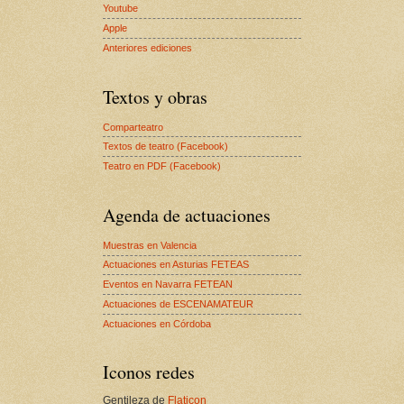
Youtube
Apple
Anteriores ediciones
Textos y obras
Comparteatro
Textos de teatro (Facebook)
Teatro en PDF (Facebook)
Agenda de actuaciones
Muestras en Valencia
Actuaciones en Asturias FETEAS
Eventos en Navarra FETEAN
Actuaciones de ESCENAMATEUR
Actuaciones en Córdoba
Iconos redes
Gentileza de
Flaticon